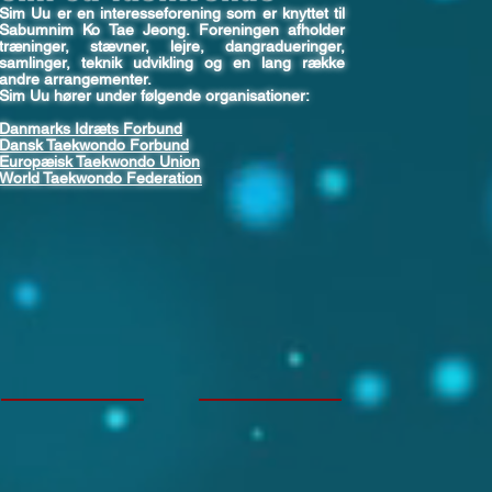
Sim Uu er en interesseforening som er knyttet til
Sabumnim Ko Tae Jeong. Foreningen afholder
træninger, stævner, lejre, dangradueringer,
samlinger, teknik udvikling og en lang række
andre arrangementer.
Sim Uu hører under følgende organisationer:
Danmarks Idræts Forbund
Dansk Taekwondo Forbund
Europæisk Taekwondo Union
World Taekwondo Federation