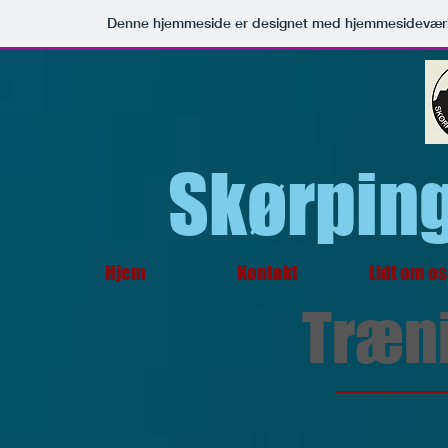
Denne hjemmeside er designet med hjemmesideværk
Skørpin
Hjem
Kontakt
Lidt om os
Træn