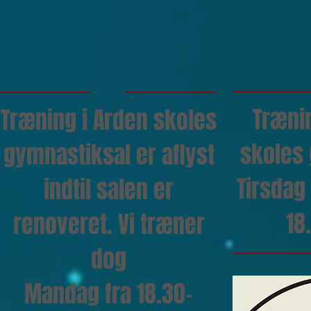
Træni
Træning i Arden skoles
skoles 
gymnastiksal er aflyst
Tirsdag
indtil salen er
18
renoveret. Vi træner
dog
Mandag fra 18.30-